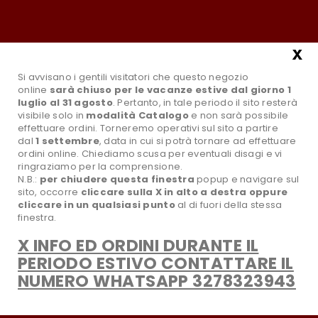
Tel.:0881631961
Email:info@paradisoselvaggiostore.it
Il mio account
x
Si avvisano i gentili visitatori che questo negozio
online
sarà chiuso per le vacanze estive dal giorno 1
luglio al 31 agosto
. Pertanto, in tale periodo il sito resterà
visibile solo in
modalità Catalogo
e non sarà possibile
effettuare ordini. Torneremo operativi sul sito a partire
dal
1 settembre
, data in cui si potrà tornare ad effettuare
ordini online. Chiediamo scusa per eventuali disagi e vi
ringraziamo per la comprensione.
N.B.:
per chiudere questa finestra
popup e navigare sul
sito,
occorre
cliccare sulla X in alto a destra oppure
search
Tutte le Categorie
cliccare in un qualsiasi punto
al di fuori della stessa
finestra.
X INFO ED ORDINI DURANTE IL
favorite_border
Wishlist
PERIODO ESTIVO CONTATTARE IL
NUMERO WHATSAPP 3278323943
CATEGORIA