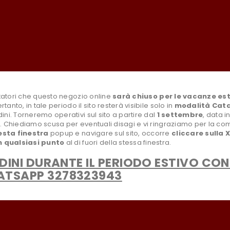
rte!
info@paradisoselvaggiostore.it
mail_outline
Supporto via E-mail e modulo di Contatto!
isitatori che questo negozio online
sarà chiuso per le vacanze est
ertanto, in tale periodo il sito resterà visibile solo in
modalità Cat
dini. Torneremo operativi sul sito a partire dal
1 settembre
, data i
ne. Chiediamo scusa per eventuali disagi e vi ringraziamo per la c
esta finestra
popup e navigare sul sito,
occorre
cliccare sulla X
n qualsiasi punto
al di fuori della stessa finestra.
Categorie
Informazioni
RDINI DURANTE IL PERIODO ESTIVO CO
TSAPP 3278323943
Baby
Chi siamo
Uomo
Termini e con
Bambina
Spedizione e
Bambino
Pagamento si