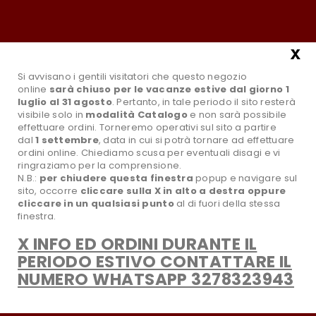
Tel.:0881631961
Email:info@paradisoselvaggiostore.it
Il mio account
x
x
Si avvisano i gentili visitatori che questo negozio
Si avvisano i gentili visitatori che questo negozio
online
online
sarà chiuso per le vacanze estive dal giorno 1
sarà chiuso per le vacanze estive dal giorno 1
luglio al 31 agosto
luglio al 31 agosto
. Pertanto, in tale periodo il sito resterà
. Pertanto, in tale periodo il sito resterà
visibile solo in
visibile solo in
modalità Catalogo
modalità Catalogo
e non sarà possibile
e non sarà possibile
effettuare ordini. Torneremo operativi sul sito a partire
effettuare ordini. Torneremo operativi sul sito a partire
dal
dal
1 settembre
1 settembre
, data in cui si potrà tornare ad effettuare
, data in cui si potrà tornare ad effettuare
ordini online. Chiediamo scusa per eventuali disagi e vi
ordini online. Chiediamo scusa per eventuali disagi e vi
ringraziamo per la comprensione.
ringraziamo per la comprensione.
N.B.:
N.B.:
per chiudere questa finestra
per chiudere questa finestra
popup e navigare sul
popup e navigare sul
sito,
sito,
occorre
occorre
cliccare sulla X in alto a destra oppure
cliccare sulla X in alto a destra oppure
search
Tutte le Categorie
cliccare in un qualsiasi punto
cliccare in un qualsiasi punto
al di fuori della stessa
al di fuori della stessa
finestra.
finestra.
X INFO ED ORDINI DURANTE IL
X INFO ED ORDINI DURANTE IL
favorite_border
Wishlist
PERIODO ESTIVO CONTATTARE IL
PERIODO ESTIVO CONTATTARE IL
NUMERO WHATSAPP 3278323943
NUMERO WHATSAPP 3278323943
CATEGORIA