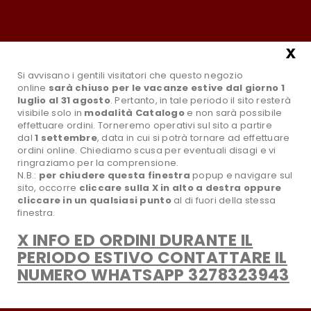
Tel.:0881631961
Email:info@paradisoselvaggiostore.it
Il mio account
x
Si avvisano i gentili visitatori che questo negozio
online
sarà chiuso per le vacanze estive dal giorno 1
luglio al 31 agosto
. Pertanto, in tale periodo il sito resterà
visibile solo in
modalità Catalogo
e non sarà possibile
effettuare ordini. Torneremo operativi sul sito a partire
dal
1 settembre
, data in cui si potrà tornare ad effettuare
ordini online. Chiediamo scusa per eventuali disagi e vi
ringraziamo per la comprensione.
N.B.:
per chiudere questa finestra
popup e navigare sul
sito,
occorre
cliccare sulla X in alto a destra oppure
search
Tutte le Categorie
cliccare in un qualsiasi punto
al di fuori della stessa
finestra.
X INFO ED ORDINI DURANTE IL
favorite_border
Wishlist
PERIODO ESTIVO CONTATTARE IL
NUMERO WHATSAPP 3278323943
CATEGORIA