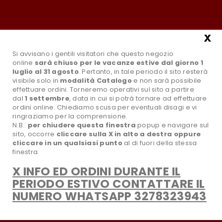
Tel.:0881631961
Email:info@paradisoselvaggiostore.it
Il mio account
x
Si avvisano i gentili visitatori che questo negozio
online
sarà chiuso per le vacanze estive dal giorno 1
luglio al 31 agosto
. Pertanto, in tale periodo il sito resterà
visibile solo in
modalità Catalogo
e non sarà possibile
effettuare ordini. Torneremo operativi sul sito a partire
dal
1 settembre
, data in cui si potrà tornare ad effettuare
ordini online. Chiediamo scusa per eventuali disagi e vi
ringraziamo per la comprensione.
N.B.:
per chiudere questa finestra
popup e navigare sul
sito,
occorre
cliccare sulla X in alto a destra oppure
search
Tutte le Categorie
cliccare in un qualsiasi punto
al di fuori della stessa
finestra.
X INFO ED ORDINI DURANTE IL
favorite_border
Wishlist
PERIODO ESTIVO CONTATTARE IL
NUMERO WHATSAPP 3278323943
CATEGORIA