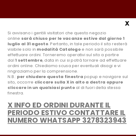
Tel.:0881631961
Email:info@paradisoselvaggiostore.it
Il mio account
x
Si avvisano i gentili visitatori che questo negozio
online
sarà chiuso per le vacanze estive dal giorno 1
luglio al 31 agosto
. Pertanto, in tale periodo il sito resterà
visibile solo in
modalità Catalogo
e non sarà possibile
effettuare ordini. Torneremo operativi sul sito a partire
dal
1 settembre
, data in cui si potrà tornare ad effettuare
ordini online. Chiediamo scusa per eventuali disagi e vi
ringraziamo per la comprensione.
N.B.:
per chiudere questa finestra
popup e navigare sul
sito,
occorre
cliccare sulla X in alto a destra oppure
search
Tutte le Categorie
cliccare in un qualsiasi punto
al di fuori della stessa
finestra.
X INFO ED ORDINI DURANTE IL
favorite_border
Wishlist
PERIODO ESTIVO CONTATTARE IL
NUMERO WHATSAPP 3278323943
CATEGORIA