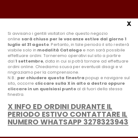
Tel.:0881631961
Email:info@paradisoselvaggiostore.it
Il mio account
x
Si avvisano i gentili visitatori che questo negozio
online
sarà chiuso per le vacanze estive dal giorno 1
luglio al 31 agosto
. Pertanto, in tale periodo il sito resterà
visibile solo in
modalità Catalogo
e non sarà possibile
effettuare ordini. Torneremo operativi sul sito a partire
dal
1 settembre
, data in cui si potrà tornare ad effettuare
ordini online. Chiediamo scusa per eventuali disagi e vi
ringraziamo per la comprensione.
N.B.:
per chiudere questa finestra
popup e navigare sul
sito,
occorre
cliccare sulla X in alto a destra oppure
search
Tutte le Categorie
cliccare in un qualsiasi punto
al di fuori della stessa
finestra.
X INFO ED ORDINI DURANTE IL
favorite_border
Wishlist
PERIODO ESTIVO CONTATTARE IL
NUMERO WHATSAPP 3278323943
CATEGORIA