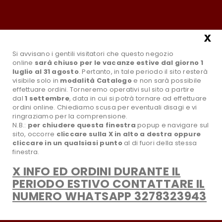
Tel.:0881631961
Email:info@paradisoselvaggiostore.it
Il mio account
x
Si avvisano i gentili visitatori che questo negozio
online
sarà chiuso per le vacanze estive dal giorno 1
luglio al 31 agosto
. Pertanto, in tale periodo il sito resterà
visibile solo in
modalità Catalogo
e non sarà possibile
effettuare ordini. Torneremo operativi sul sito a partire
dal
1 settembre
, data in cui si potrà tornare ad effettuare
ordini online. Chiediamo scusa per eventuali disagi e vi
ringraziamo per la comprensione.
N.B.:
per chiudere questa finestra
popup e navigare sul
sito,
occorre
cliccare sulla X in alto a destra oppure
search
Tutte le Categorie
cliccare in un qualsiasi punto
al di fuori della stessa
finestra.
X INFO ED ORDINI DURANTE IL
favorite_border
Wishlist
PERIODO ESTIVO CONTATTARE IL
NUMERO WHATSAPP 3278323943
CATEGORIA